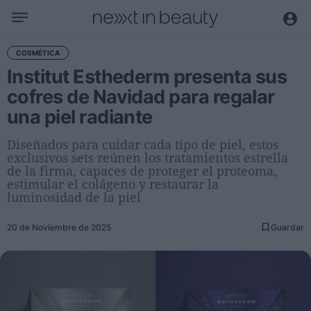
Negocio
COSMÉTICA
Institut Esthederm presenta sus
Editorial
cofres de Navidad para regalar
Actualidad
una piel radiante
Economía y sector
Nombramientos
Diseñados para cuidar cada tipo de piel, estos
exclusivos sets reúnen los tratamientos estrella
Entrevistas a directivos
de la firma, capaces de proteger el proteoma,
estimular el colágeno y restaurar la
Tendencias
luminosidad de la piel
Internacional
20 de Noviembre de 2025
Guardar
Innovación
Ciencia y tecnología
Digitalización
Sostenibilidad