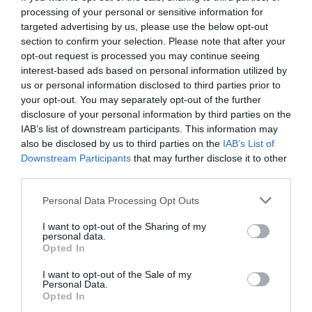
processing of your personal or sensitive information for
En el
cofre Pro Collagen+,
además del sérum
targeted advertising by us, please use the below opt-out
antioxidante
Age Proteom™ ,
podrás encontrar
section to confirm your selection. Please note that after your
la
crema Intense Pro-Collagen+
, que estimula la
opt-out request is processed you may continue seeing
producción natural de cinco tipos de colágeno para
interest-based ads based on personal information utilized by
lograr un efecto
lifting
inmediato, duradero y natural. A
us or personal information disclosed to third parties prior to
diferencia de otras hidratantes, combate visiblemente
your opt-out. You may separately opt-out of the further
la flacidez de la piel gracias a una combinación de 3
disclosure of your personal information by third parties on the
IAB’s list of downstream participants. This information may
péptidos biomiméticos junto con un azúcar
also be disclosed by us to third parties on the
IAB’s List of
biomimético.
Downstream Participants
that may further disclose it to other
third parties.
Personal Data Processing Opt Outs
I want to opt-out of the Sharing of my
personal data.
Opted In
I want to opt-out of the Sale of my
Personal Data.
Opted In