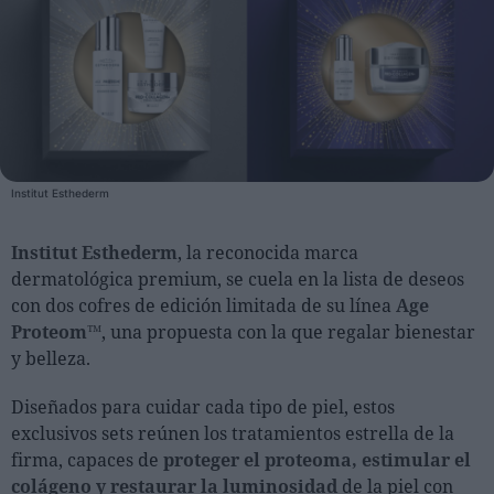
Personas
Moda y Lujo
Lanzamientos
Cosmética
Institut Esthederm
Proveedores
Estética
Institut Esthederm
, la reconocida marca
Perfumería
dermatológica premium, se cuela en la lista de deseos
con dos cofres de edición limitada de su línea
Age
Salud
Proteom™
, una propuesta con la que regalar bienestar
Moda
y belleza.
Lujo
Diseñados para cuidar cada tipo de piel, estos
Eventos
exclusivos sets reúnen los tratamientos estrella de la
firma, capaces de
proteger el proteoma, estimular el
Agenda de actividades
colágeno y restaurar la luminosidad
de la piel con