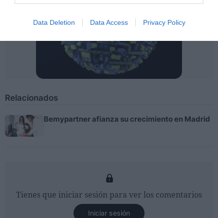
Data Deletion
Data Access
Privacy Policy
Relacionados
Bemypartner afianza su crecimiento en Madrid
Tienes que iniciar sesión para ver los comentarios
Iniciar sesión