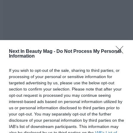
Next In Beauty Mag -
Do Not Process My Personal
Information
Tan solo un comprimido
aporta 1.200 mg de colágeno
y 100mg de vitamina C
. El ingrediente BioCell Collagen
If you wish to opt-out of the sale, sharing to third parties, or
processing of your personal or sensitive information for
II® es un complejo que combina colágeno hidrolizado
targeted advertising by us, please use the below opt-out
tipo II fácilmente absorbible, ácido hialurónico y sulfato
section to confirm your selection. Please note that after your
de condroitina, elementos presentes de forma natural
opt-out request is processed you may continue seeing
en la piel.
interest-based ads based on personal information utilized by
us or personal information disclosed to third parties prior to
Este producto también incluye vitamina C, que ayuda
your opt-out. You may separately opt-out of the further
en la formación de colágeno y ofrece protección celular
disclosure of your personal information by third parties on the
frente al daño oxidativo.
IAB’s list of downstream participants. This information may
also be disclosed by us to third parties on the
IAB’s List of