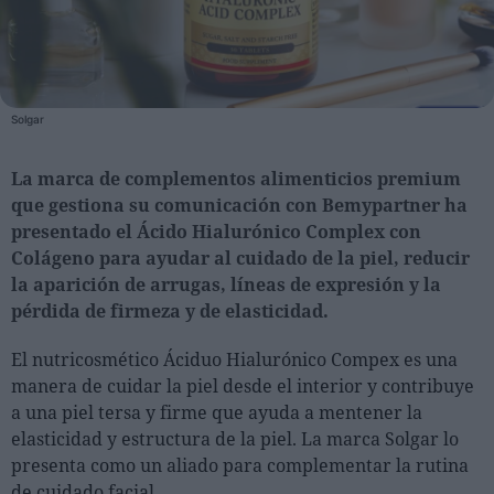
Personas
Moda y Lujo
Solgar
Lanzamientos
Cosmética
La marca de complementos alimenticios premium
que gestiona su comunicación con Bemypartner ha
Proveedores
presentado el Ácido Hialurónico Complex con
Estética
Colágeno para ayudar al cuidado de la piel, reducir
Perfumería
la aparición de arrugas, líneas de expresión y la
Salud
pérdida de firmeza y de elasticidad.
Moda
El nutricosmético Áciduo Hialurónico Compex es una
Lujo
manera de cuidar la piel desde el interior y contribuye
a una piel tersa y firme que ayuda a mentener la
Eventos
elasticidad y estructura de la piel. La marca Solgar lo
presenta como un aliado para complementar la rutina
Agenda de actividades
de cuidado facial.