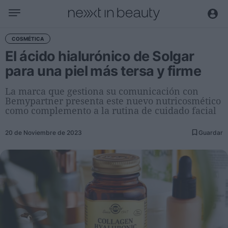
Negocio
COSMÉTICA
El ácido hialurónico de Solgar
Editorial
para una piel más tersa y firme
Actualidad
Economía y sector
La marca que gestiona su comunicación con
Bemypartner presenta este nuevo nutricosmético
Nombramientos
como complemento a la rutina de cuidado facial
Entrevistas a directivos
20 de Noviembre de 2023
Guardar
Tendencias
Internacional
Innovación
Ciencia y tecnología
Digitalización
Sostenibilidad