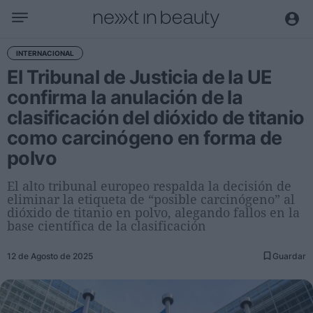
Negocio
INTERNACIONAL
El Tribunal de Justicia de la UE
Editorial
confirma la anulación de la
Actualidad
clasificación del dióxido de titanio
Economía y sector
como carcinógeno en forma de
Nombramientos
polvo
Entrevistas a directivos
El alto tribunal europeo respalda la decisión de
Tendencias
eliminar la etiqueta de “posible carcinógeno” al
dióxido de titanio en polvo, alegando fallos en la
Internacional
base científica de la clasificación
Innovación
12 de Agosto de 2025
Guardar
Ciencia y tecnología
Digitalización
Sostenibilidad