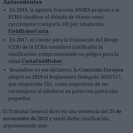
Antecedentes
Ferias sectoriales
En
2016
, la agencia francesa
ANSES
propuso a la
Formaciones destacadas
ECHA
clasificar el dióxido de titanio como
carcinógeno (categoría 1B) por inhalación
Opinión
Fieldfisher
Curia
.
Revista
En
2017
, el Comité para la Evaluación del Riesgo
(CER) de la ECHA consideró justificable la
INICIAR SESIÓN
clasificación, comprometiendo su peligro para la
salud
Curia
Fieldfisher
.
Registrarse
Basándose en ese dictamen, la
Comisión Europea
adoptó en
2019
el Reglamento Delegado 2020/217,
que etiquetaba TiO₂ como sospechoso de ser
EN
carcinógeno al inhalarse en polvo con partículas
pequeñas.
El Tribunal General dictó en una sentencia del
23 de
noviembre de 2022 y
anuló dicha clasificación,
argumentando que: