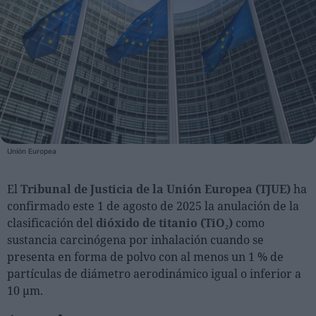
Personas
Moda y Lujo
Lanzamientos
Cosmética
Proveedores
Unión Europea
Estética
Perfumería
El
Tribunal de Justicia de la Unión Europea (TJUE)
ha
Salud
confirmado este 1 de agosto de 2025 la anulación de la
Moda
clasificación del
dióxido de titanio (TiO₂)
como
sustancia carcinógena por inhalación cuando se
Lujo
presenta en forma de polvo con al menos un 1 % de
partículas de diámetro aerodinámico igual o inferior a
Eventos
10 µm.
Agenda de actividades