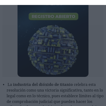
La
industria del dióxido de titanio
celebra esta
resolución como una victoria significativa, tanto en lo
legal como en lo técnico, pues establece límites al tipo
de comprobación judicial que pueden hacer los