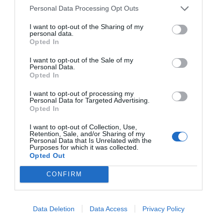
apelación interpuestos por Francia y la Comisión,
Personal Data Processing Opt Outs
validando así la anulación. Reconoció que, aunque el
Tribunal General se excedió en su revisión judicial, la
I want to opt-out of the Sharing of my
personal data.
anulación de la clasificación está justificada
, ya que
Opted In
el CER no consideró todos los factores relevantes.
I want to opt-out of the Sale of my
Personal Data.
Estas son las implicaciones de la sentencia
Opted In
I want to opt-out of processing my
Personal Data for Targeted Advertising.
Opted In
I want to opt-out of Collection, Use,
Retention, Sale, and/or Sharing of my
Personal Data that Is Unrelated with the
Purposes for which it was collected.
Opted Out
CONFIRM
Data Deletion
Data Access
Privacy Policy