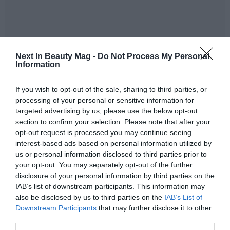
Next In Beauty Mag -
Do Not Process My Personal
Information
If you wish to opt-out of the sale, sharing to third parties, or
La Comisión cometió un
error manifiesto
al evaluar
processing of your personal or sensitive information for
la fiabilidad de los estudios científicos en que se basó
targeted advertising by us, please use the below opt-out
la clasificación.
section to confirm your selection. Please note that after your
opt-out request is processed you may continue seeing
La clasificación aplicada no se limitaba a una
interest-based ads based on personal information utilized by
propiedad
intrínseca
de la sustancia, sino a
us or personal information disclosed to third parties prior to
condiciones específicas (forma, tamaño,
your opt-out. You may separately opt-out of the further
concentración, sobrecarga pulmonar), lo cual no se
disclosure of your personal information by third parties on the
ajusta al Reglamento CLP.
IAB’s list of downstream participants. This information may
also be disclosed by us to third parties on the
IAB’s List of
Confirmación del TJUE (agosto 2025)
Downstream Participants
that may further disclose it to other
El
Tribunal de Justicia
desestimó los recursos de
third parties.