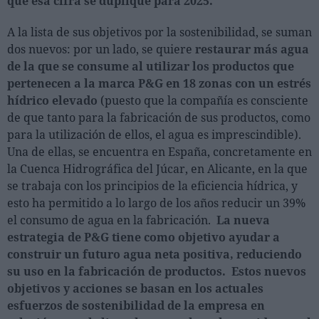
que esa cifra se duplique para 2025.
Ferias sectoriales
Formaciones destacadas
A la lista de sus objetivos por la sostenibilidad, se suman
dos nuevos: por un lado, se quiere
restaurar más agua
Opinión
de la que se consume al utilizar los productos que
pertenecen a la marca P&G en 18 zonas con un estrés
Revista
hídrico elevado
(puesto que la compañía es consciente
de que tanto para la fabricación de sus productos, como
INICIAR SESIÓN
para la utilización de ellos, el agua es imprescindible).
Una de ellas, se encuentra en España, concretamente en
Registrarse
la Cuenca Hidrográfica del Júcar, en Alicante, en la que
se trabaja con los principios de la eficiencia hídrica, y
EN
esto ha permitido a lo largo de los años reducir un 39%
el consumo de agua en la fabricación.
La nueva
estrategia de P&G tiene como objetivo ayudar a
construir un futuro agua neta positiva, reduciendo
su uso en la fabricación de productos.
Estos nuevos
objetivos y acciones se basan en los actuales
esfuerzos de sostenibilidad de la empresa en