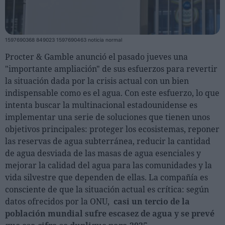
Personas
1597690368 849023 1597690463 noticia normal
Moda y Lujo
Procter & Gamble anunció el pasado jueves una
Lanzamientos
"importante ampliación" de sus esfuerzos para revertir
Cosmética
la situación dada por la crisis actual con un bien
indispensable como es el agua. Con este esfuerzo, lo que
Proveedores
intenta buscar la multinacional estadounidense es
Estética
implementar una serie de soluciones que tienen unos
Perfumería
objetivos principales: proteger los ecosistemas, reponer
las reservas de agua subterránea, reducir la cantidad
Salud
de agua desviada de las masas de agua esenciales y
Moda
mejorar la calidad del agua para las comunidades y la
Lujo
vida silvestre que dependen de ellas. La compañía es
consciente de que la situación actual es crítica: según
Eventos
datos ofrecidos por la ONU,
casi un tercio de la
población mundial sufre escasez de agua y se prevé
Agenda de actividades