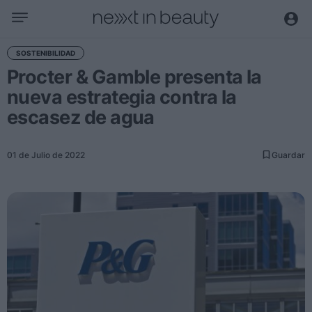
Negocio
SOSTENIBILIDAD
Procter & Gamble presenta la
Editorial
nueva estrategia contra la
Actualidad
escasez de agua
Economía y sector
Nombramientos
01 de Julio de 2022
Guardar
Entrevistas a directivos
Tendencias
Internacional
Innovación
Ciencia y tecnología
Digitalización
Sostenibilidad