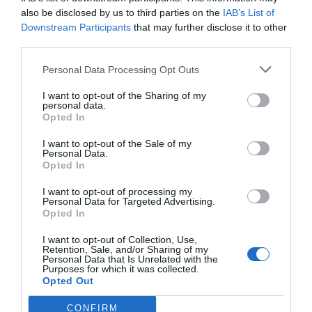
also be disclosed by us to third parties on the
IAB’s List of
Downstream Participants
that may further disclose it to other
third parties.
Personal Data Processing Opt Outs
Aumentar los esfuerzos
Jon Moeller, presidente y director general de
I want to opt-out of the Sharing of my
personal data.
P&G,
reconoció que hay que seguir empleando
Opted In
esfuerzos para revertir la situación actual, más allá de
I want to opt-out of the Sale of my
los que la compañía ya ha efectuado y puesto en
Personal Data.
práctica: "
E
l agua es uno de los recursos naturales más
Opted In
importantes del mundo, y la existencia de reservas es algo
I want to opt-out of processing my
que damos por sentado demasiado a menudo. Durante
Personal Data for Targeted Advertising.
años nos hemos centrado en reducir el uso del agua en
Opted In
nuestras operaciones y en innovar para ayudar a los
I want to opt-out of Collection, Use,
consumidores a utilizar menos agua en el hogar, pero hay
Retention, Sale, and/or Sharing of my
Personal Data that Is Unrelated with the
mucho más que podemos hacer
".
Purposes for which it was collected.
Opted Out
Todo esto va en relación con uno de los objetivos que le
CONFIRM
describen como empresa, que es el objetivo de proteger