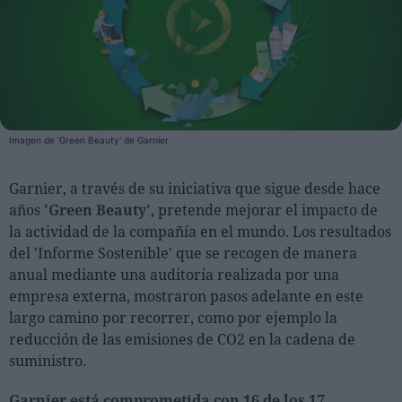
Personas
Moda y Lujo
Lanzamientos
Cosmética
Imagen de 'Green Beauty' de Garnier
Proveedores
Garnier, a través de su iniciativa que sigue desde hace
Estética
años
'Green Beauty'
, pretende mejorar el impacto de
Perfumería
la actividad de la compañía en el mundo. Los resultados
Salud
del 'Informe Sostenible' que se recogen de manera
anual mediante una auditoría realizada por una
Moda
empresa externa, mostraron pasos adelante en este
Lujo
largo camino por recorrer, como por ejemplo la
reducción de las emisiones de CO2 en la cadena de
Eventos
suministro.
Agenda de actividades
Garnier está comprometida con 16 de los 17