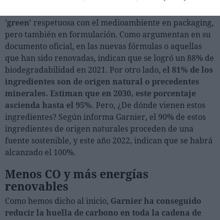
Garnier
quiere posicionarse como una cosmética
'green'
respetuosa con el medioambiente en packaging,
pero también en formulación. Como argumentan en su
documento oficial, en las nuevas fórmulas o aquellas
que han sido renovadas, indican que se logró un 88% de
biodegradabilidad en 2021. Por otro lado, e
l 81% de los
ingredientes son de origen natural o precedentes
minerales. Estiman que en 2030, este porcentaje
ascienda hasta el 95%
. Pero, ¿De dónde vienen estos
ingredientes? Según informa Garnier, el 90% de estos
ingredientes de origen naturales proceden de una
fuente sostenible, y este año 2022, indican que se habrá
alcanzado el 100%.
Menos CO y más energías
renovables
Como hemos dicho al inicio,
Garnier ha conseguido
reducir la huella de carbono en toda la cadena de