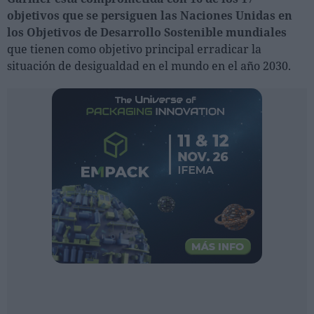
Ferias sectoriales
objetivos que se persiguen las Naciones Unidas en
Formaciones destacadas
los Objetivos de Desarrollo Sostenible mundiales
que tienen como objetivo principal erradicar la
Opinión
situación de desigualdad en el mundo en el año 2030.
Revista
INICIAR SESIÓN
Registrarse
EN