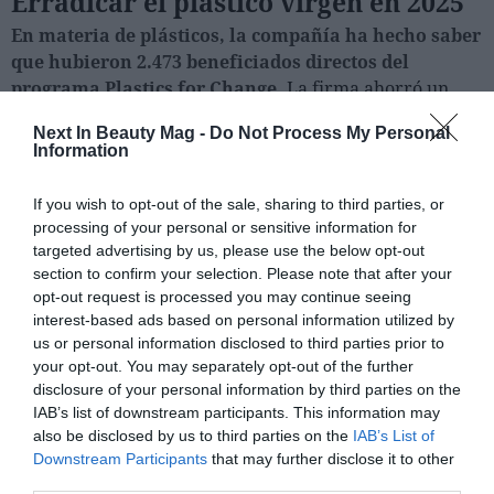
Erradicar el plástico virgen en 2025
En materia de plásticos, la compañía ha hecho saber
que hubieron 2.473 beneficiados directos del
programa Plastics for Change.
La firma ahorró un
total de 12.203 toneladas de plástico virgen gracias al
Next In Beauty Mag -
Do Not Process My Personal
uso del plástico reciclado, que se convirtió en el 31% del
Information
consumo anual de plástico en la compañía.
Como objetivo,
Garnier pretende que el plástico
If you wish to opt-out of the sale, sharing to third parties, or
virgen deje de utilizarse en 2025 y todo el plástico de
processing of your personal or sensitive information for
sus packaging sea reciclado.
targeted advertising by us, please use the below opt-out
section to confirm your selection. Please note that after your
opt-out request is processed you may continue seeing
interest-based ads based on personal information utilized by
us or personal information disclosed to third parties prior to
your opt-out. You may separately opt-out of the further
disclosure of your personal information by third parties on the
IAB’s list of downstream participants. This information may
also be disclosed by us to third parties on the
IAB’s List of
Downstream Participants
that may further disclose it to other
third parties.