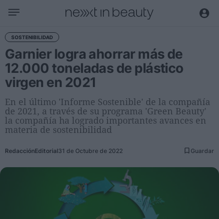
Negocio
SOSTENIBILIDAD
Garnier logra ahorrar más de
Editorial
12.000 toneladas de plástico
Actualidad
virgen en 2021
Economía y sector
Nombramientos
En el último 'Informe Sostenible' de la compañía
de 2021, a través de su programa 'Green Beauty'
Entrevistas a directivos
la compañía ha logrado importantes avances en
materia de sostenibilidad
Tendencias
Redacción
Editorial
31 de Octubre de 2022
Guardar
Internacional
Innovación
Ciencia y tecnología
Digitalización
Sostenibilidad