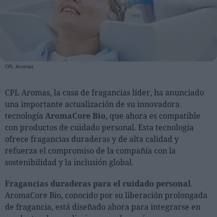
Personas
Moda y Lujo
Lanzamientos
CPL Aromas
Cosmética
Proveedores
CPL Aromas, la casa de fragancias líder, ha anunciado
una importante actualización de su innovadora
Estética
tecnología
AromaCore Bio
, que ahora es compatible
Perfumería
con productos de cuidado personal. Esta tecnología
Salud
ofrece fragancias duraderas y de alta calidad y
refuerza el compromiso de la compañía con la
Moda
sostenibilidad y la inclusión global.
Lujo
Fragancias duraderas para el cuidado personal
.
Eventos
AromaCore Bio, conocido por su liberación prolongada
Agenda de actividades
de fragancia, está diseñado ahora para integrarse en