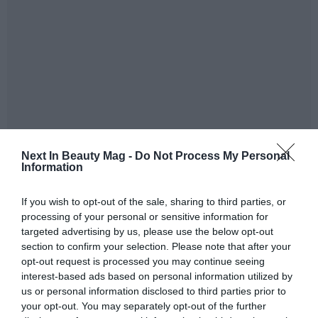
Next In Beauty Mag -
Do Not Process My Personal
Information
If you wish to opt-out of the sale, sharing to third parties, or
Compromiso con la sostenibilidad: cápsulas
processing of your personal or sensitive information for
biodegradables
. CPL Aromas ha desarrollado cápsulas
targeted advertising by us, please use the below opt-out
biodegradables que se descomponen de manera
section to confirm your selection. Please note that after your
natural en el medio ambiente. Esta innovación permite
opt-out request is processed you may continue seeing
a los usuarios disfrutar de fragancias de alto
interest-based ads based on personal information utilized by
rendimiento sin sacrificar sus valores ecológicos. La
us or personal information disclosed to third parties prior to
your opt-out. You may separately opt-out of the further
tecnología responde a la creciente demanda de