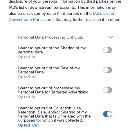
disclosure of your personal information by third parties on the
alternativas verdes y responsables en el cuidado
IAB’s list of downstream participants. This information may
personal y los productos para el hogar.
also be disclosed by us to third parties on the
IAB’s List of
Downstream Participants
that may further disclose it to other
Certificación Halal: una apuesta por la inclusión
third parties.
global
. Para satisfacer las necesidades de los
consumidores en todo el mundo, todas las fragancias de
Personal Data Processing Opt Outs
AromaCore Bio cuentan ahora con certificación Halal.
I want to opt-out of the Sharing of my
Este avance refleja el compromiso de CPL Aromas con
personal data.
la inclusión, el abastecimiento ético y la transparencia,
Opted In
valores esenciales para los mercados globales actuales.
I want to opt-out of the Sale of my
Personal Data.
Opted In
I want to opt-out of processing my
Personal Data for Targeted Advertising.
Opted In
I want to opt-out of Collection, Use,
Retention, Sale, and/or Sharing of my
Personal Data that Is Unrelated with the
Purposes for which it was collected.
Opted Out