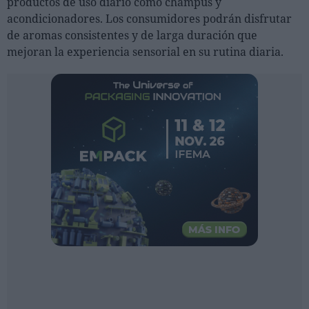
productos de uso diario como champús y
Ferias sectoriales
acondicionadores. Los consumidores podrán disfrutar
Formaciones destacadas
de aromas consistentes y de larga duración que
mejoran la experiencia sensorial en su rutina diaria.
Opinión
Revista
INICIAR SESIÓN
Registrarse
EN