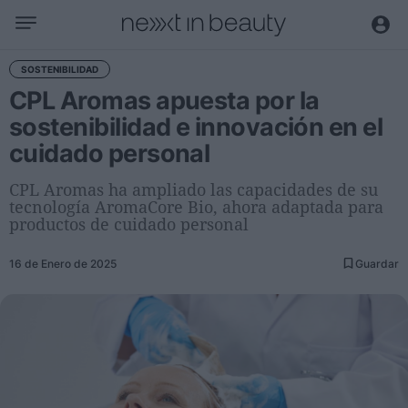
Negocio
SOSTENIBILIDAD
CPL Aromas apuesta por la
Editorial
sostenibilidad e innovación en el
Actualidad
cuidado personal
Economía y sector
Nombramientos
CPL Aromas ha ampliado las capacidades de su
tecnología AromaCore Bio, ahora adaptada para
Entrevistas a directivos
productos de cuidado personal
Tendencias
16 de Enero de 2025
Guardar
Internacional
Innovación
Ciencia y tecnología
Digitalización
Sostenibilidad