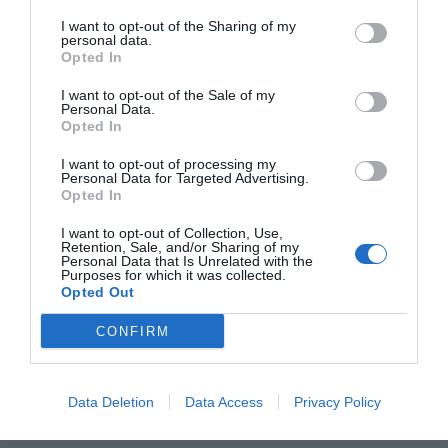
trámites técnico legales en el sector sanitario
nacional e internacional. Mercè también es
I want to opt-out of the Sharing of my
personal data.
Miembro del Consejo Asesor del Beauty Cluster.
Opted In
Ver todos los artículos
I want to opt-out of the Sale of my
Personal Data.
Opted In
I want to opt-out of processing my
Personal Data for Targeted Advertising.
Opted In
Tienes que iniciar sesión para ver los comentarios
I want to opt-out of Collection, Use,
Retention, Sale, and/or Sharing of my
Iniciar sesión
Personal Data that Is Unrelated with the
Purposes for which it was collected.
Opted Out
Destacados
CONFIRM
Data Deletion
Data Access
Privacy Policy
Lo más leído