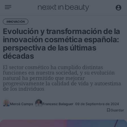
Negocio
INNOVACIÓN
Evolución y transformación de la
Editorial
innovación cosmética española:
Actualidad
perspectiva de las últimas
Economía y sector
décadas
Nombramientos
Entrevistas a directivos
El sector cosmético ha cumplido distintas
funciones en nuestra sociedad, y su evolución
natural ha permitido que mejorar
Tendencias
progresivamente la calidad de vida y autoestima
de los individuos
Internacional
Innovación
Mercè Camps
Francesc Balaguer
09 de Septiembre de 2024
Ciencia y tecnología
Guardar
Digitalización
Sostenibilidad