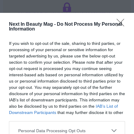
Ferias sectoriales
Formaciones destacadas
CONTENIDO EXCLUSIVO PARA USUARIOS REGISTRADOS
Regístrate gratuitamente
Next In Beauty Mag -
Do Not Process My Personal
Opinión
para tener acceso ilimitado a
Information
todos los artículos
Revista
If you wish to opt-out of the sale, sharing to third parties, or
Registrarse
processing of your personal or sensitive information for
INICIAR SESIÓN
targeted advertising by us, please use the below opt-out
Iniciar sesión
section to confirm your selection. Please note that after your
Registrarse
opt-out request is processed you may continue seeing
interest-based ads based on personal information utilized by
us or personal information disclosed to third parties prior to
EN
Sobre el autor
your opt-out. You may separately opt-out of the further
disclosure of your personal information by third parties on the
IAB’s list of downstream participants. This information may
Mercè Camps
Farmacéutica, Académica de la RAFC, CEO en
also be disclosed by us to third parties on the
IAB’s List of
Gabinete Técnico Farmacéutico M. Camps
Downstream Participants
that may further disclose it to other
third parties.
Directora y fundadora de Gabinete Técnico
Farmacéutico M CAMPS desde el año 1991, una
Personal Data Processing Opt Outs
asesoría técnico farmacéutica, especializada en