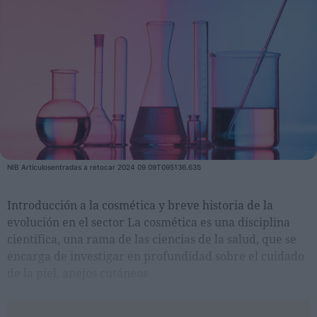
Personas
Moda y Lujo
Lanzamientos
Cosmética
Proveedores
Estética
NIB Artículosentradas a retocar 2024 09 09T095136.635
Perfumería
Salud
Introducción a la cosmética y breve historia de la
Moda
evolución en el sector La cosmética es una disciplina
científica, una rama de las ciencias de la salud, que se
Lujo
encarga de investigar en profundidad sobre el cuidado
de la piel, anejos cutáneos
Eventos
Agenda de actividades