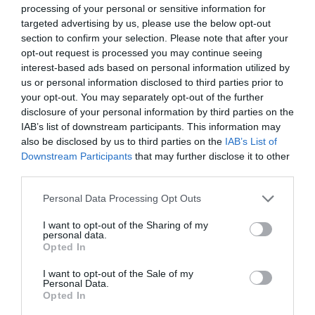
diferentes productos relacionados con el makeup.
processing of your personal or sensitive information for
También está presente en TikTok, plataforma en la que
targeted advertising by us, please use the below opt-out
section to confirm your selection. Please note that after your
está creciendo exponencialmente, pero sin duda
opt-out request is processed you may continue seeing
destaca en su canal de YouTube con 608.000
interest-based ads based on personal information utilized by
suscriptores.
us or personal information disclosed to third parties prior to
your opt-out. You may separately opt-out of the further
Laura Bey (@lbey__):
experta en cosméticos y cuidado
disclosure of your personal information by third parties on the
de la piel, es graduada en Química y actualmente
IAB’s list of downstream participants. This information may
trabaja en un laboratorio de dermocosmética de Reino
also be disclosed by us to third parties on the
IAB’s List of
Unido. En Instagram, donde cueta con más de 79.300
Downstream Participants
that may further disclose it to other
third parties.
seguidores, comparte su pasión y conocimientos del
mundo del maquillaje y la cosmética.
Personal Data Processing Opt Outs
Marta (@unviciosano)
: de una forma cercana, Marta
I want to opt-out of the Sharing of my
personal data.
comparte consejos de belleza con sus seguidores
Opted In
relacionados con el skincare, el maquillaje, también
haircare sin dejar de lado el autoestima y autocuidado.
I want to opt-out of the Sale of my
Personal Data.
En Instagram ya ha alcanzado la cifra de 100.000
Opted In
seguidores y a través de TikTok también está