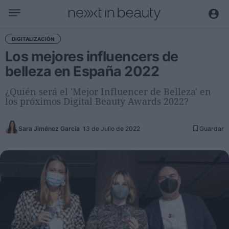
Negocio
DIGITALIZACIÓN
Los mejores influencers de
Editorial
belleza en España 2022
Actualidad
Economía y sector
¿Quién será el 'Mejor Influencer de Belleza' en
los próximos Digital Beauty Awards 2022?
Nombramientos
Entrevistas a directivos
Sara Jiménez Garcia
13 de Julio de 2022
Guardar
Tendencias
Internacional
Innovación
Ciencia y tecnología
Digitalización
Sostenibilidad