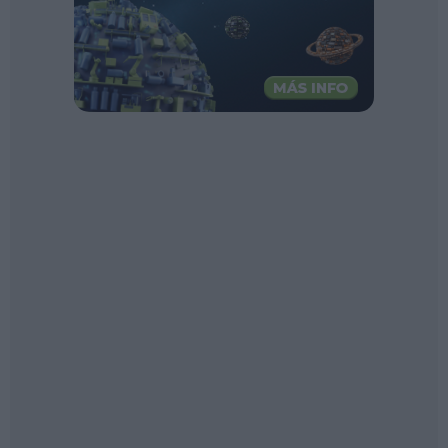
Ferias sectoriales
Formaciones destacadas
Opinión
Revista
INICIAR SESIÓN
Registrarse
EN