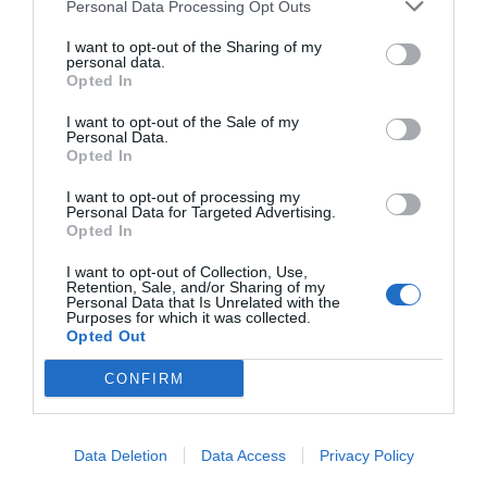
multidisciplinares e investigación básica y aplicada
Personal Data Processing Opt Outs
de tecnologías de encapsulación y liberación
focalizada. Trabajó directamente en la creación de
I want to opt-out of the Sharing of my
personal data.
la tecnología de Bicosome® y es co-fundadora de la
Opted In
empresa BICOSOME.
Ver todos los artículos
I want to opt-out of the Sale of my
Personal Data.
Opted In
I want to opt-out of processing my
Personal Data for Targeted Advertising.
Opted In
Tienes que iniciar sesión para ver los comentarios
I want to opt-out of Collection, Use,
Retention, Sale, and/or Sharing of my
Personal Data that Is Unrelated with the
Iniciar sesión
Purposes for which it was collected.
Opted Out
CONFIRM
Destacados
Data Deletion
Data Access
Privacy Policy