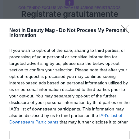
Ferias sectoriales
CONTENIDO EXCLUSIVO PARA USUARIOS REGISTRADOS
Formaciones destacadas
Regístrate gratuitamente
para tener acceso ilimitado a
Opinión
todos los artículos
Next In Beauty Mag -
Do Not Process My Personal
Information
Revista
Registrarse
If you wish to opt-out of the sale, sharing to third parties, or
INICIAR SESIÓN
Iniciar sesión
processing of your personal or sensitive information for
targeted advertising by us, please use the below opt-out
Registrarse
section to confirm your selection. Please note that after your
opt-out request is processed you may continue seeing
Sobre el autor
interest-based ads based on personal information utilized by
EN
us or personal information disclosed to third parties prior to
your opt-out. You may separately opt-out of the further
Lucyanna Barbosa
disclosure of your personal information by third parties on the
CEO y Co-Fundadora de BICOSOME
IAB’s list of downstream participants. This information may
Licenciada en Farmacia, pos graduada en Gestión y
also be disclosed by us to third parties on the
IAB’s List of
Atención Farmacéutica, posé un Máster en
Downstream Participants
that may further disclose it to other
Innovación, un Executive MBA y un Doctorado en
third parties.
Tecnología Farmacéutica. Empresaria con
experiencia en la gestión de proyectos