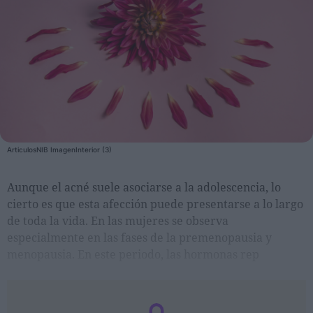
Personas
Moda y Lujo
Lanzamientos
Cosmética
Proveedores
ArticulosNIB ImagenInterior (3)
Estética
Perfumería
Aunque el acné suele asociarse a la adolescencia, lo
Salud
cierto es que esta afección puede presentarse a lo largo
Moda
de toda la vida. En las mujeres se observa
especialmente en las fases de la premenopausia y
Lujo
menopausia. En este periodo, las hormonas rep
Eventos
Agenda de actividades