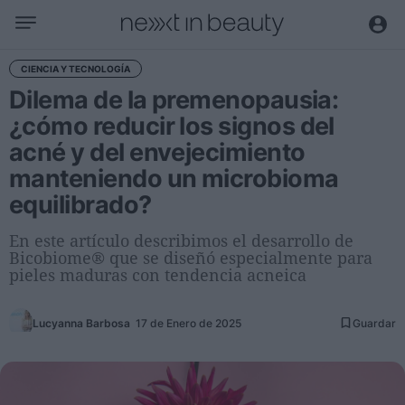
Negocio
CIENCIA Y TECNOLOGÍA
Dilema de la premenopausia:
Editorial
¿cómo reducir los signos del
Actualidad
acné y del envejecimiento
Economía y sector
manteniendo un microbioma
Nombramientos
equilibrado?
Entrevistas a directivos
En este artículo describimos el desarrollo de
Tendencias
Bicobiome® que se diseñó especialmente para
pieles maduras con tendencia acneica
Internacional
Innovación
Lucyanna Barbosa
17 de Enero de 2025
Guardar
Ciencia y tecnología
Digitalización
Sostenibilidad