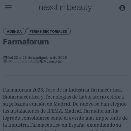
Negocio
Editorial
AGENDA
FERIAS SECTORIALES
Farmaforum
Actualidad
Economía y sector
Del 22 al 23 de septiembre de 2026
Nombramientos
De 09:00h a 18:00h
A consultar
Entrevistas a directivos
Tendencias
Farmaforum 2026, Foro de la Industria Farmacéutica,
Internacional
Biofarmacéutica y Tecnologías de Laboratorio celebra
Innovación
su próxima edición en Madrid. De nuevo se han elegido
las instalaciones de IFEMA, Madrid. Farmaforum ha
Ciencia y tecnología
logrado consolidarse como el evento más importante de
Digitalización
la Industria Farmacéutica en España, extendiendo su
Sostenibilidad