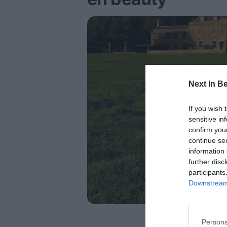
Next In B
If you wish 
sensitive in
confirm you
continue se
information 
further disc
participants
Downstream 
Persona