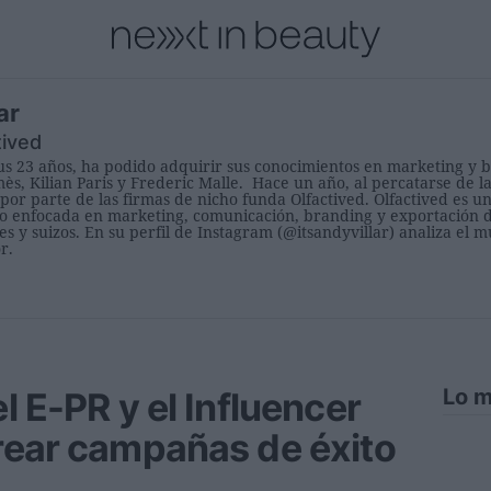
cional
Innovación
Personas
Moda y Lujo
Lanzamientos
ar
tived
sus 23 años, ha podido adquirir sus conocimientos en marketing 
s, Kilian Paris y Frederic Malle. Hace un año, al percatarse de la
 por parte de las firmas de nicho funda
Olfactived
.
Olfactived
es u
jo enfocada en marketing, comunicación, branding y exportación 
s y suizos. En su perfil de Instagram (@itsandyvillar) analiza el 
r.
Lo m
l E-PR y el Influencer
rear campañas de éxito