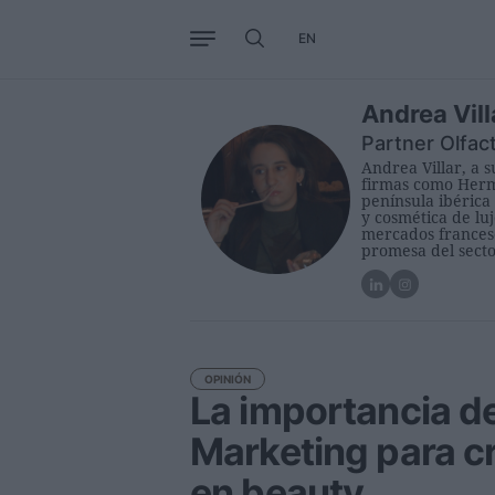
EN
Negocio
Tendencias
Interna
Andrea Vill
Partner Olfac
Andrea Villar, a 
firmas como Hermè
península ibérica
y cosmética de lu
mercados francese
promesa del secto
OPINIÓN
La importancia de
Marketing para c
en beauty