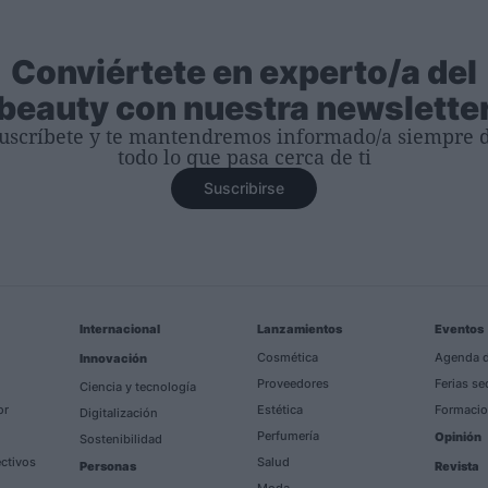
Conviértete en experto/a del
beauty con nuestra newslette
uscríbete y te mantendremos informado/a siempre 
todo lo que pasa cerca de ti
Suscribirse
Internacional
Lanzamientos
Eventos
Cosmética
Agenda d
Innovación
Proveedores
Ferias se
Ciencia y tecnología
or
Estética
Formacio
Digitalización
Perfumería
Opinión
Sostenibilidad
ectivos
Salud
Personas
Revista