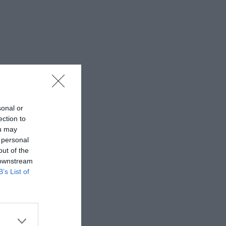
sonal or
ection to
ou may
 personal
out of the
 downstream
B’s List of