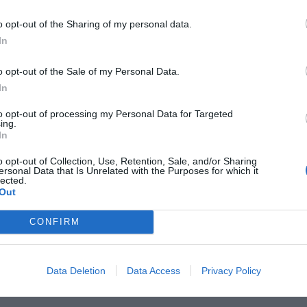
N
o opt-out of the Sharing of my personal data.
recio importa
In
o opt-out of the Sale of my Personal Data.
In
to opt-out of processing my Personal Data for Targeted
ing.
In
N
umería de género y psicología
o opt-out of Collection, Use, Retention, Sale, and/or Sharing
ética: ¿Qué significa oler a
ersonal Data that Is Unrelated with the Purposes for which it
lected.
bre?
Out
CONFIRM
Data Deletion
Data Access
Privacy Policy