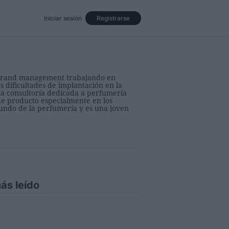
Iniciar sesión
Registrarse
Eventos
Opinión
Revista
y brand management trabajando en
s dificultades de implantación en la
na consultoría dedicada a perfumería
de producto especialmente en los
mundo de la perfumería y es una joven
ás leído