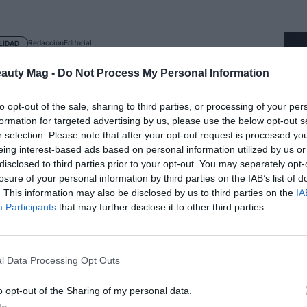
Redacción
Editorial
LIDAD
nt International compra Parfums de
y e Initio Parfums Privés
eauty Mag -
Do Not Process My Personal Information
to opt-out of the sale, sharing to third parties, or processing of your per
formation for targeted advertising by us, please use the below opt-out s
r selection. Please note that after your opt-out request is processed y
eing interest-based ads based on personal information utilized by us or
Redacción
Editorial
MÍA Y SECTOR
disclosed to third parties prior to your opt-out. You may separately opt-
rivate Capital incumple uno de los
losure of your personal information by third parties on the IAB’s list of
isitos del acuerdo de la compra de
. This information may also be disclosed by us to third parties on the
IA
Participants
that may further disclose it to other third parties.
 Clarel
l Data Processing Opt Outs
Redacción
Editorial
MÍA Y SECTOR
o opt-out of the Sharing of my personal data.
sión entre Druni y Arenal dibuja un