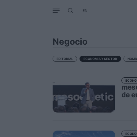
EN
Negocio
Tendencias
Interna
Negocio
EDITORIAL
ECONOMÍA Y SECTOR
NOMB
ECONO
meso
de e
ECONO