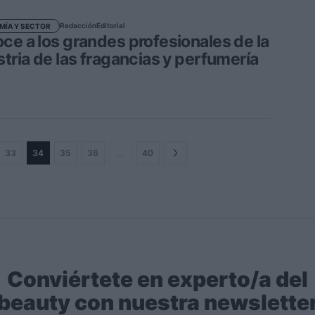
Redacción
Editorial
MÍA Y SECTOR
ce a los grandes profesionales de la
stria de las fragancias y perfumería
33
34
35
36
…
40
Conviértete en experto/a del
beauty con nuestra newslette