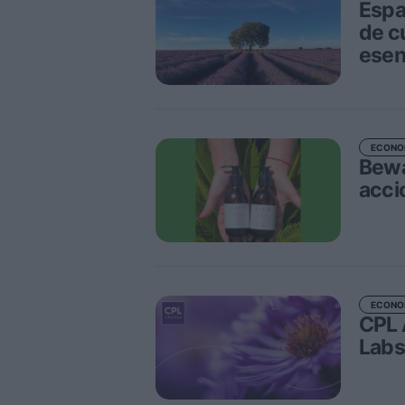
Espa
de c
esen
ECONO
Bewa
acci
ECONO
CPL 
Labs