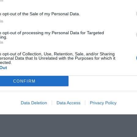
In
o escenario en la distribución del
or
o opt-out of the Sale of my Personal Data.
In
to opt-out of processing my Personal Data for Targeted
ing.
In
MÍA Y SECTOR
rsdorf amplía su planta de Barcelona
o opt-out of Collection, Use, Retention, Sale, and/or Sharing
 una inversión de 9 millones de euros
ersonal Data that Is Unrelated with the Purposes for which it
lected.
Out
CONFIRM
Redacción
Editorial
MÍA Y SECTOR
Poles cumple su primer año y
Data Deletion
Data Access
Privacy Policy
ra el medio millón de facturación