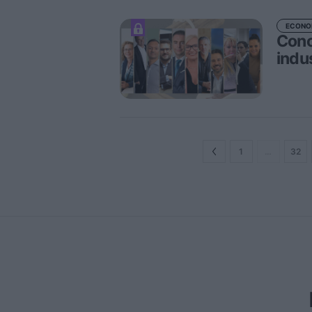
ECONO
Cono
indu
1
…
32