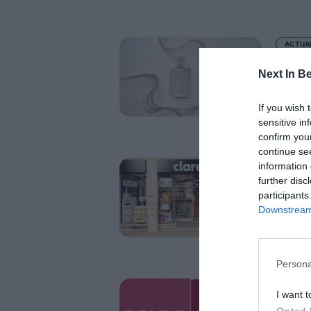
ACTUA
Adve
Marl
Next In B
If you wish 
sensitive in
confirm you
continue se
ECONO
information 
C2 P
further disc
requ
participants
Downstream 
Dia a
Persona
ECONO
I want t
La fu