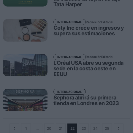
Ferias sectoriales
Tata Harper
Formaciones destacadas
Redacción
Editorial
INTERNACIONAL
Opinión
Coty Inc crece en ingresos y
supera sus estimaciones
Revista
INICIAR SESIÓN
Redacción
Editorial
INTERNACIONAL
L'Oréal USA abre su segunda
Registrarse
sede en la costa oeste en
EEUU
EN
INTERNACIONAL
Sephora abrirá su primera
tienda en Londres en 2023
1
…
20
21
22
23
24
25