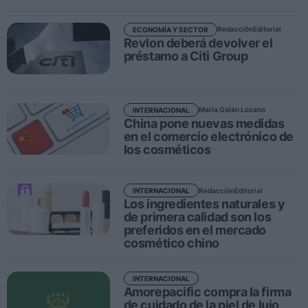
Redacción
Editorial
ECONOMÍA Y SECTOR
Personas
Revlon deberá devolver el
préstamo a Citi Group
Moda y Lujo
Lanzamientos
Cosmética
María Galán Lozano
INTERNACIONAL
China pone nuevas medidas
Proveedores
en el comercio electrónico de
los cosméticos
Estética
Perfumería
Salud
Redacción
Editorial
INTERNACIONAL
Los ingredientes naturales y
Moda
de primera calidad son los
preferidos en el mercado
Lujo
cosmético chino
Eventos
INTERNACIONAL
Amorepacific compra la firma
Agenda de actividades
de cuidado de la piel de lujo