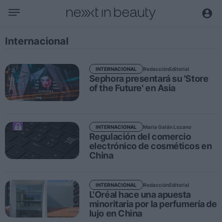
Negocio
Internacional
Editorial
Actualidad
Redacción
Editorial
INTERNACIONAL
Sephora presentará su 'Store
Economía y sector
of the Future' en Asia
Nombramientos
Entrevistas a directivos
María Galán Lozano
INTERNACIONAL
Regulación del comercio
Tendencias
electrónico de cosméticos en
China
Internacional
Innovación
Redacción
Editorial
INTERNACIONAL
Ciencia y tecnología
L'Oréal hace una apuesta
minoritaria por la perfumería de
Digitalización
lujo en China
Sostenibilidad